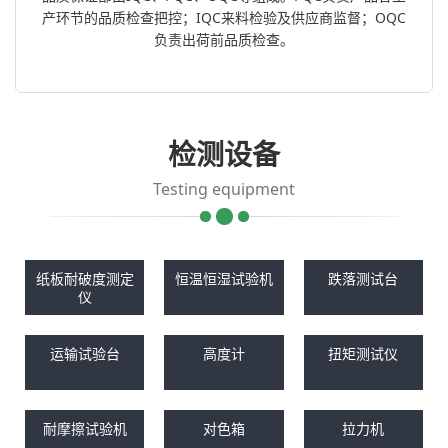
产环节的品质检查把控；IQC来料检验及供应商监督；OQC
负责出荷前品质检查。
检测设备
Testing equipment
纸板耐破度测定
恒温恒湿试验机
跌落测试台
仪
运输试验台
高度计
扭矩测试仪
耐摩擦试验机
对色箱
拉力机