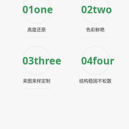
01one
02two
高度还原
色彩鲜艳
03three
04four
来图来样定制
结构稳固不松散