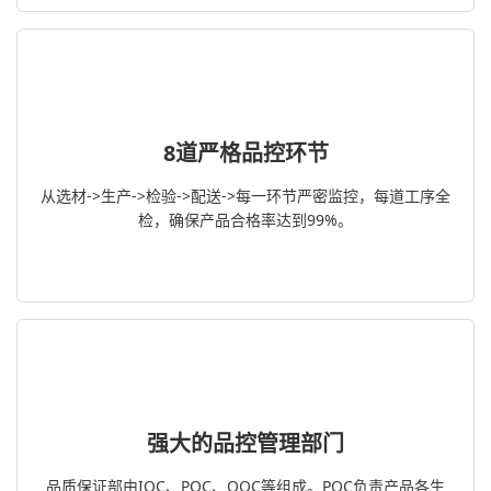
8道严格品控环节
从选材->生产->检验->配送->每一环节严密监控，每道工序全
检，确保产品合格率达到99%。
强大的品控管理部门
品质保证部由IQC、PQC、OQC等组成。PQC负责产品各生