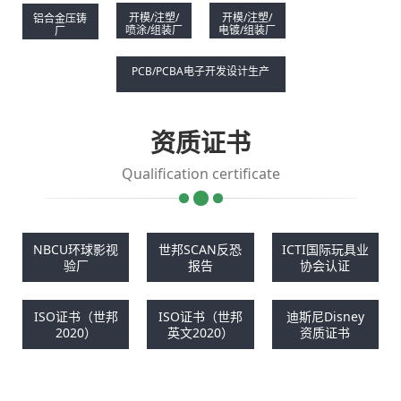
开模/注塑/
开模/注塑/
铝合金压铸
喷涂/组装厂
电镀/组装厂
厂
PCB/PCBA电子开发设计生产
资质证书
Qualification certificate
NBCU环球影视
世邦SCAN反恐
ICTI国际玩具业
验厂
报告
协会认证
ISO证书（世邦
ISO证书（世邦
迪斯尼Disney
2020）
英文2020）
资质证书