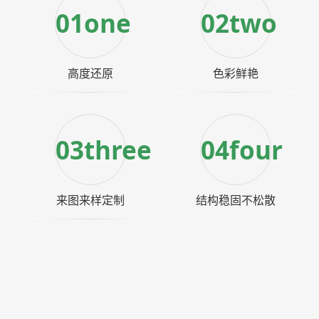
01one
02two
高度还原
色彩鲜艳
03three
04four
来图来样定制
结构稳固不松散