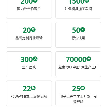
200
1500
+
㎡
国内外合作客户
注塑模具加工车间
20
50
年
+
品牌定制行业经验
行业认可
300
70000
人
㎡
生产团队
越南2家+中国5家生产工厂
22
25
年
年
PCB多样化加工定制经验
电子工程学学士开发与制
造经验