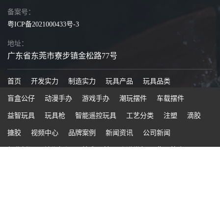
备案号：
粤ICP备2021000433号-3
地址：
广东省东莞市寮步镇金松路77号
首页
开发实力
制造实力
玩具产品
玩具品类
盲盒公仔
动漫手办
游戏手办
潮玩摆件
车载摆件
益智玩具
玩具枪
智能遥控玩具
工艺分类
注塑
滴胶
搪胶
视频中心
品牌案例
新闻资讯
公司新闻
行业新闻
注塑知识
技术百科
走进世邦
集团简介
公司介绍
工厂基地
模具车间
联系世邦玩具
产品开发实力
加工制造实力
PCBA开发生产
生产团队
核心生产设备
仓储基地
资质证书
检测设备
样品展厅
合作流程