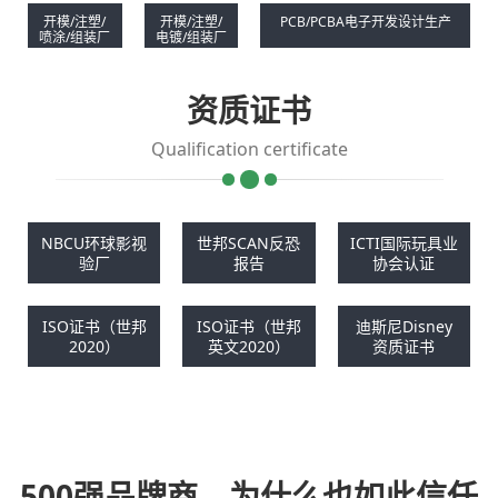
开模/注塑/
开模/注塑/
PCB/PCBA电子开发设计生产
喷涂/组装厂
电镀/组装厂
资质证书
Qualification certificate
NBCU环球影视
世邦SCAN反恐
ICTI国际玩具业
验厂
报告
协会认证
ISO证书（世邦
ISO证书（世邦
迪斯尼Disney
2020）
英文2020）
资质证书
500强品牌商，为什么也如此信任