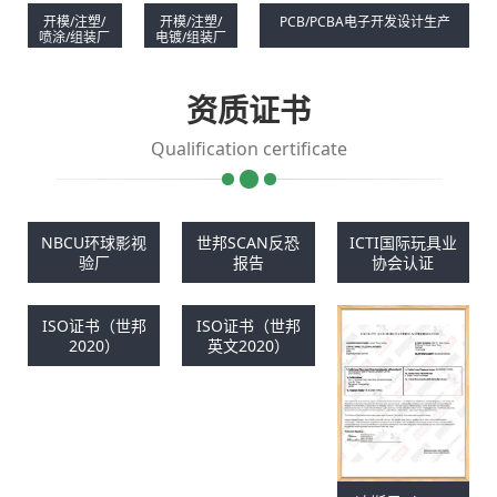
开模/注塑/
开模/注塑/
PCB/PCBA电子开发设计生产
喷涂/组装厂
电镀/组装厂
资质证书
Qualification certificate
NBCU环球影视
世邦SCAN反恐
ICTI国际玩具业
验厂
报告
协会认证
ISO证书（世邦
ISO证书（世邦
2020）
英文2020）