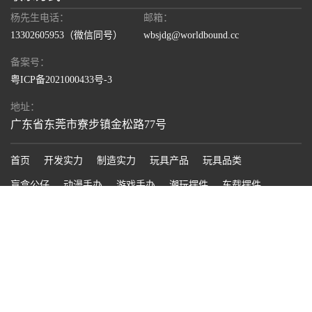
杨先生电话：
邮箱：
13302605953
（微信同号）
wbsjdg@worldbound.cc
备案号：
粤ICP备2021000433号-3
地址：
广东省东莞市寮步镇金松路77号
首页
开发实力
制造实力
玩具产品
玩具品类
盲盒公仔
动漫手办
游戏手办
潮玩摆件
车载摆件
益智玩具
玩具枪
智能遥控玩具
工艺分类
注塑
滴胶
搪胶
视频中心
品牌案例
新闻资讯
公司新闻
行业新闻
注塑知识
技术百科
走进世邦
集团简介
公司介绍
工厂基地
模具车间
联系世邦玩具
产品开发实力
加工制造实力
PCBA开发生产
生产团队