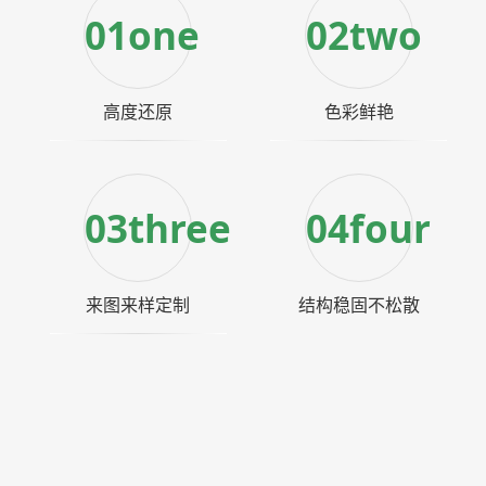
01one
02two
高度还原
色彩鲜艳
03three
04four
来图来样定制
结构稳固不松散